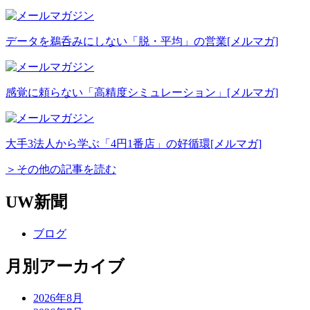
データを鵜呑みにしない「脱・平均」の営業
[メルマガ]
感覚に頼らない「高精度シミュレーション」
[メルマガ]
大手3法人から学ぶ「4円1番店」の好循環
[メルマガ]
＞その他の記事を読む
UW新聞
ブログ
月別アーカイブ
2026年8月