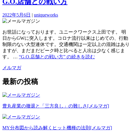
G.O.店舗との戦い方
2022年5月6日
|
uniqueworks
お世話になっております。ユニークワークス上田です。 明
日からGWに突入します。コロナ流行以来はじめての、行動
制限のない大型連休です。交通機関は一定以上の混雑はあり
ますが、まだまだピーク時と比べると人出は少なく感じま
す。 …
“G.O.店舗との戦い方” の
続きを読む
メルマガ
最新の投稿
豊丸産業の撤退と「三方良し」の難しさ
[メルマガ]
MY分布図から読み解くヒット機種の法則
[メルマガ]