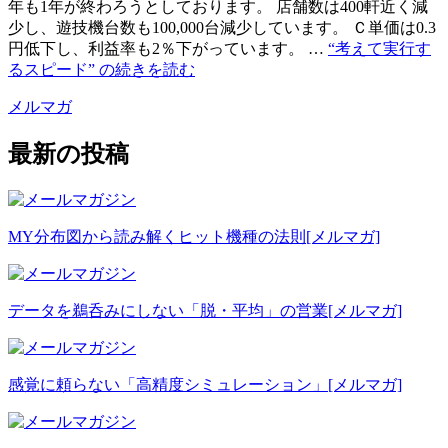
年も1年が終わろうとしております。 店舗数は400軒近く減
少し、遊技機台数も100,000台減少しています。 Ｃ単価は0.3
円低下し、利益率も2％下がっています。 …
“考えて実行す
るスピード” の
続きを読む
メルマガ
最新の投稿
MY分布図から読み解くヒット機種の法則
[メルマガ]
データを鵜呑みにしない「脱・平均」の営業
[メルマガ]
感覚に頼らない「高精度シミュレーション」
[メルマガ]