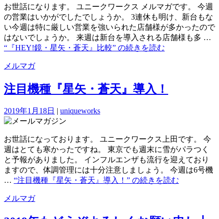
お世話になります。 ユニークワークス メルマガです。 今週
の営業はいかがでしたでしょうか。 3連休も明け、新台もな
い今週は特に厳しい営業を強いられた店舗様が多かったので
はないでしょうか。 来週は新台を導入される店舗様も多 …
“『HEY!鏡・星矢・蒼天』比較” の
続きを読む
メルマガ
注目機種『星矢・蒼天』導入！
2019年1月18日
|
uniqueworks
お世話になっております。 ユニークワークス上田です。 今
週はとても寒かったですね。 東京でも週末に雪がパラつく
と予報がありました。 インフルエンザも流行を迎えており
ますので、体調管理には十分注意しましょう。 今週は6号機
…
“注目機種『星矢・蒼天』導入！” の
続きを読む
メルマガ