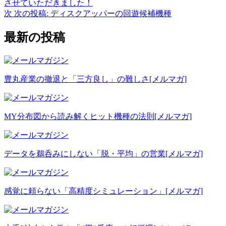
させていただきました！
次
次の投稿:
ディスクアッパーの回遊候補機種
最新の投稿
豊丸産業の撤退と「三方良し」の難しさ
[メルマガ]
MY分布図から読み解くヒット機種の法則
[メルマガ]
データを鵜呑みにしない「脱・平均」の営業
[メルマガ]
感覚に頼らない「高精度シミュレーション」
[メルマガ]