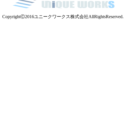
CopyrightⒸ2016ユニークワークス株式会社AllRightsReserved.