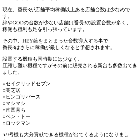
現在、番長3が店舗平均稼働以上ある店舗台数は少なめで
す。
絆やGODの台数が少ない店舗は番長3の設置台数が多く、
稼働も粗利も足を引っ張っています。
その中、HEY鏡をまとまった台数導入する事で
番長3はさらに稼働が厳しくなると予想されます。
設置する機種も同時期には少なく、
圧縮し難い機種ですがその前に販売される新台も多数出てき
ました。
○セイクリッドセブン
○闇芝居
○ビンゴリバース
○マシマシ
○南国育ち
○ベン・トー
○ロックマン
5.9号機も大分貢献できる機種が出てくるようになりまし