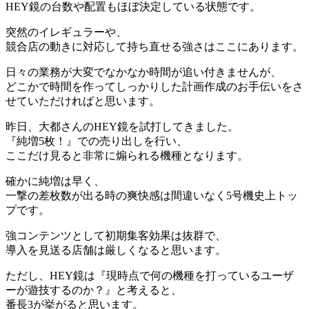
HEY鏡の台数や配置もほぼ決定している状態です。
突然のイレギュラーや、
競合店の動きに対応して持ち直せる強さはここにあります。
日々の業務が大変でなかなか時間が追い付きませんが、
どこかで時間を作ってしっかりした計画作成のお手伝いをさ
せていただければと思います。
昨日、大都さんのHEY鏡を試打してきました。
『純増5枚！』での売り出しを行い、
ここだけ見ると非常に煽られる機種となります。
確かに純増は早く、
一撃の差枚数が出る時の爽快感は間違いなく5号機史上トッ
プです。
強コンテンツとして初期集客効果は抜群で、
導入を見送る店舗は厳しくなると思います。
ただし、HEY鏡は『現時点で何の機種を打っているユーザ
ーが遊技するのか？』と考えると、
番長3が挙がると思います。