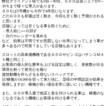
弊社クライアント様でも0台～80台、ＧＯＤ設置シェアが0～
30％まで様々な導入があります。
ＧＯＤは5号機から今作で4作目になります。
どのＧＯＤも初週は甘く動き、今回も甘く動く予測がされる
と思います。
店舗によっては甘くなる事を防ぐために
・導入前に○○Ｇ回す
・台のカレンダーを進める
など、効果は不明ですが意図しない出率になってしまう事が
多々あるので対策？をしている店舗もあります。
スロットの高単価機種であるＧＯＤやビンゴはパチンコＭＡ
Ｘ機と同じく、
お客様の個人的な勝率を上げる設定は難しく、差枚数が出る
環境を創って射光心を煽り
遊技動機を作らざるを得ないスペックです。
日/稼働が18,000を切って来た頃に、③④の中間設定が効果を
発揮しますが、稼働が良い場合非常に扱いにくい機種です。
また、ＧＯＤ導入週で他店と差を付けられる事は、稼働のな
くなるであろう機種にお客様を付ける事です。