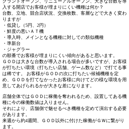
グランドオープン、リニューアルオープン、大きな台数を導
入する開店でお客様が埋まりにくい機種は何か？
台数、立地、競合店状況、交換枚数、客層などで大きく変わ
りますが
・低貸し（5円、2円）
・鮮度の悪いＡＴ機
・導入時、メインとなる機種に対しての類似機種
・準新台
・ジャグラー
の順番でお客様が埋まりにくい傾向があると思います。
ＧＯＤは大きな台数が導入される場合が多いですが、お客様
が打ちたい環境（打ちたい店舗、ゲーム数など）で打てる事
は稀です。 お客様がＧＯＤの次に打ちたい候補機種を定
め、ＧＯＤを打てなかったお客様に向けてどの様な環境を用
意してあげられるかが大きな差になります。
店舗全体ではＧＯＤに稼働を奪われるため、設置してある機
種に今の稼働数値は入りません。
それにより、店舗側で魅せるべき機種を定めて演出する必要
があります。
来週から約4週間、ＧＯＤ以外に付けた稼働がＧＷに繋がり
ます。