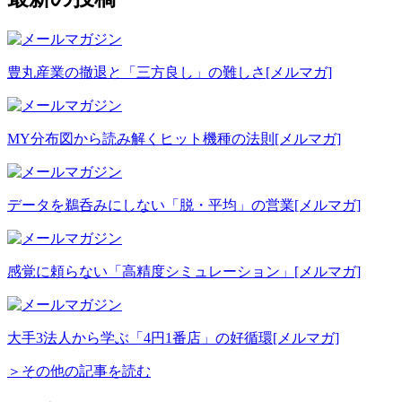
豊丸産業の撤退と「三方良し」の難しさ
[メルマガ]
MY分布図から読み解くヒット機種の法則
[メルマガ]
データを鵜呑みにしない「脱・平均」の営業
[メルマガ]
感覚に頼らない「高精度シミュレーション」
[メルマガ]
大手3法人から学ぶ「4円1番店」の好循環
[メルマガ]
＞その他の記事を読む