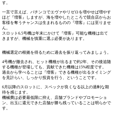
す。
一言で言えば、パチンコでエヴァやリゼロを増やせば増やす
ほど『増客』しますが、海を増やしたところで競合店からお
客様を奪うチャンスは生まれるものの『増客』には至りませ
ん。
スロット6.5号機は年末にかけて『増客』可能な機種は出て
きますが、機械を慎重に選ぶ必要があります。
機械選定の根拠を得るために過去を振り返ってみましょう。
4号機が撤去され、ヒット機種が出るまで約2年、その後追随
する機種が登場しても、貢献できた機種は15%程度です。
過去から学べることは『増客』できる機種が出るタイミング
を見計らい、しっかり投資を行う、ということです。
6月以降のスロットに、スペックが良くなる以上の過剰な期
待を感じます。
機械費は必要最低限に抑え、店舗ブランドやプロモーショ
ン、出玉に還元できた店舗が勝ち残っていることは明らかで
す。