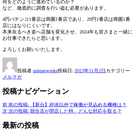
何をどのように進めているのか？
など、徹底的に調査を行い盗む必要があります。
4円パチンコ1番店は商圏1番店であり、20円1番店は商圏1番
店にはなりにくいです。
本来在るべき姿へ店舗を変化させ、2024年も皆さまと一緒に
お仕事できたらと思います。
よろしくお願いいたします。
投稿者
uniqueworks
投稿日:
2023年11月2日
カテゴリー
メルマガ
投稿ナビゲーション
前
前の投稿:
【新台】絆改以外で稼働が見込める機種は？
次
次の投稿:
競合店が閉店した時、どんな対応を取る？
最新の投稿