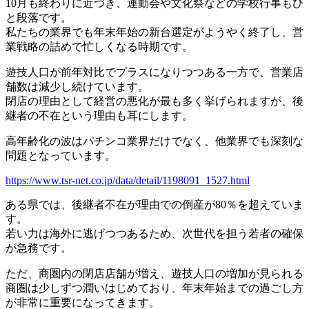
10月も終わりに近づき、運動会や文化祭などの学校行事もひ
と段落です。
私たちの業界でも年末年始の新台選定がようやく終了し、営
業戦略の詰めで忙しくなる時期です。
遊技人口が前年対比でプラスになりつつある一方で、営業店
舗数は減少し続けています。
閉店の理由として経営の悪化が最も多く挙げられますが、後
継者の不在という理由も耳にします。
高年齢化の波はパチンコ業界だけでなく、他業界でも深刻な
問題となっています。
https://www.tsr-net.co.jp/data/detail/1198091_1527.html
ある県では、後継者不在が理由での倒産が80％を超えていま
す。
若い力は海外に逃げつつあるため、次世代を担う若者の確保
が急務です。
ただ、商圏内の閉店店舗が増え、遊技人口の増加が見られる
商圏は少しずつ潤いはじめており、年末年始までの過ごし方
が非常に重要になってきます。