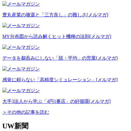
豊丸産業の撤退と「三方良し」の難しさ
[メルマガ]
MY分布図から読み解くヒット機種の法則
[メルマガ]
データを鵜呑みにしない「脱・平均」の営業
[メルマガ]
感覚に頼らない「高精度シミュレーション」
[メルマガ]
大手3法人から学ぶ「4円1番店」の好循環
[メルマガ]
＞その他の記事を読む
UW新聞