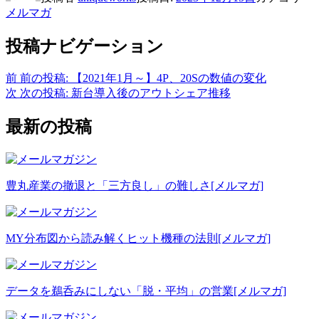
メルマガ
投稿ナビゲーション
前
前の投稿:
【2021年1月～】4P、20Sの数値の変化
次
次の投稿:
新台導入後のアウトシェア推移
最新の投稿
豊丸産業の撤退と「三方良し」の難しさ
[メルマガ]
MY分布図から読み解くヒット機種の法則
[メルマガ]
データを鵜呑みにしない「脱・平均」の営業
[メルマガ]