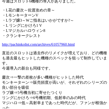
今週はスロット6機種の導入がありました。
・L花の慶次～佐渡攻めの章～
・LモンキーターンV
・Lラブ嬢3～Wご指名はいかがですか?～
・L リングにかけろ1 V
・Lマジカルハロウィン8
・クランキークレスト
http://pachinkolist.com/archives/61057960.html
直近のスロットは過去作のリメイクが増えており、どの機種
も過去最もヒットした機種のスペックを狙って制作していま
す。
今週導入の新台も同様です。
慶次⇒一撃の差枚が多い機種がヒットした時代
モンキーターン⇒販売頻度が高いが、それぞれのシリーズの
良い部分を吸収
ラブ嬢⇒5号機当初に寄せたつくり
リングにかけろ⇒6号機初期、低射幸のみの時代
マジハロ⇒低～高射幸まであった時代だが、ファンが根強か
った