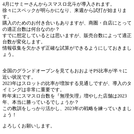
4月にサミーさんからスマスロ北斗が導入されます。
徐々にスペックが明らかになり、来週から試打が始まりま
す。
購入のためのお付き合いもありますが、商圏・自店にとって
の適正台数は何台なのか？
すでに想定しているとは思いますが、販売台数によって適正
台数が変化します。
情報収集を欠かさず正確な試算ができるようにしておきまし
ょう。
全国のグランドオープンを見てもおおよそPS比率が半々に
近い状況です。
2023年はスロットの比率が増加する見通しですが、導入のタ
イミングは非常に重要です。
昨年末にスマスロ台数を『無理矢理』増やした店舗は2023
年、本当に勝っているでしょうか？
この教訓をしっかり活かし、2023年の戦略を練っていきまし
ょう！
よろしくお願いします。