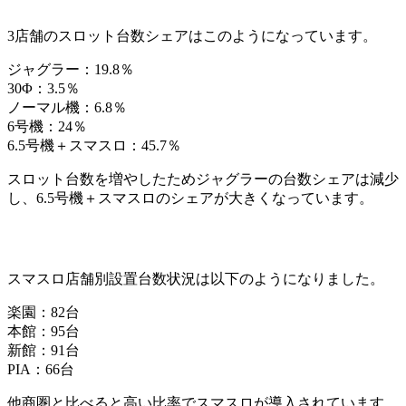
3店舗のスロット台数シェアはこのようになっています。
ジャグラー：19.8％
30Φ：3.5％
ノーマル機：6.8％
6号機：24％
6.5号機＋スマスロ：45.7％
スロット台数を増やしたためジャグラーの台数シェアは減少
し、6.5号機＋スマスロのシェアが大きくなっています。
スマスロ店舗別設置台数状況は以下のようになりました。
楽園：82台
本館：95台
新館：91台
PIA：66台
他商圏と比べると高い比率でスマスロが導入されています