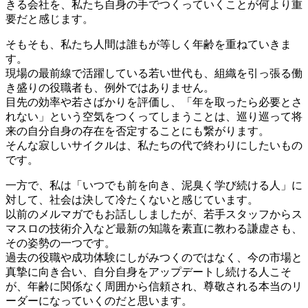
きる会社を、私たち自身の手でつくっていくことが何より重
要だと感じます。
そもそも、私たち人間は誰もが等しく年齢を重ねていきま
す。
現場の最前線で活躍している若い世代も、組織を引っ張る働
き盛りの役職者も、例外ではありません。
目先の効率や若さばかりを評価し、「年を取ったら必要とさ
れない」という空気をつくってしまうことは、巡り巡って将
来の自分自身の存在を否定することにも繋がります。
そんな寂しいサイクルは、私たちの代で終わりにしたいもの
です。
一方で、私は「いつでも前を向き、泥臭く学び続ける人」に
対して、社会は決して冷たくないと感じています。
以前のメルマガでもお話ししましたが、若手スタッフからス
マスロの技術介入など最新の知識を素直に教わる謙虚さも、
その姿勢の一つです。
過去の役職や成功体験にしがみつくのではなく、今の市場と
真摯に向き合い、自分自身をアップデートし続ける人こそ
が、年齢に関係なく周囲から信頼され、尊敬される本当のリ
ーダーになっていくのだと思います。