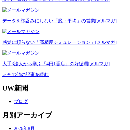
データを鵜呑みにしない「脱・平均」の営業
[メルマガ]
感覚に頼らない「高精度シミュレーション」
[メルマガ]
大手3法人から学ぶ「4円1番店」の好循環
[メルマガ]
＞その他の記事を読む
UW新聞
ブログ
月別アーカイブ
2026年8月