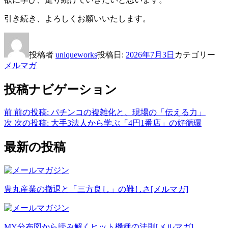
引き続き、よろしくお願いいたします。
投稿者
uniqueworks
投稿日:
2026年7月3日
カテゴリー
メルマガ
投稿ナビゲーション
前
前の投稿:
パチンコの複雑化と、現場の「伝える力」
次
次の投稿:
大手3法人から学ぶ「4円1番店」の好循環
最新の投稿
豊丸産業の撤退と「三方良し」の難しさ
[メルマガ]
MY分布図から読み解くヒット機種の法則
[メルマガ]